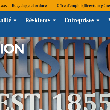
Recyclage et ordure
Offre d’emploi (Directeur géné
rapide
alité
Résidents
Entreprises
TION