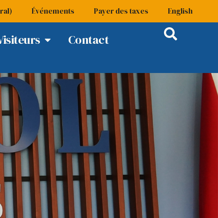
ral)
Événements
Payer des taxes
English
Visiteurs
Contact