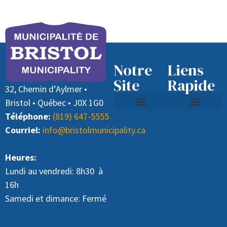
Notre
Liens
Site
Rapide
32, Chemin d’Aylmer •
Bristol • Québec • J0X 1G0
Téléphone:
(819) 647-5555
Contactez nous
Recyclage et ordure
Offre d’emploi (Directeur général)
Payer des taxes
Courriel:
info@bristolmunicipality.ca
Heures:
Lundi au vendredi: 8h30 à
16h
Samedi et dimance: Fermé