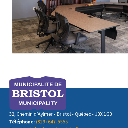
32, Chemin d’Aylmer • Bristol • Québec • J0X 1G0
Téléphone:
(819) 647-5555