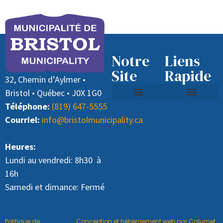
Notre
Liens
Site
Rapide
32, Chemin d’Aylmer •
Bristol • Québec • J0X 1G0
Téléphone:
(819) 647-5555
Contactez nous
Recyclage et ordure
Offre d’emploi (Directeur général)
Payer des taxes
Courriel:
info@bristolmunicipality.ca
Heures:
Lundi au vendredi: 8h30 à
16h
Samedi et dimance: Fermé
Politique de
Conception et hébergement web par Calumet